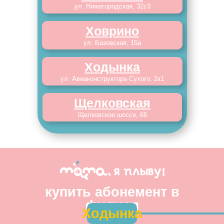
ул. Нижегородская, 32с3
Ховрино
ул. Базовская, 15а
Ходынка
ул. Авиаконструктора Сухого, 2к1
Щелковская
Щелковское шоссе, 66
купить абонемент в
филиал
Ходынка