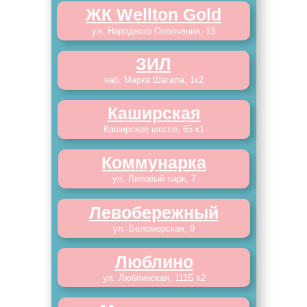
ЖК Wellton Gold
ул. Народного Ополчения, 13
ЗИЛ
наб. Марка Шагала, 1к2
Каширская
Каширское шоссе, 65 к1
Коммунарка
ул. Липовый парк, 7
Левобережный
ул. Беломорская, 9
Люблино
ул. Люблинская, 111Б к2