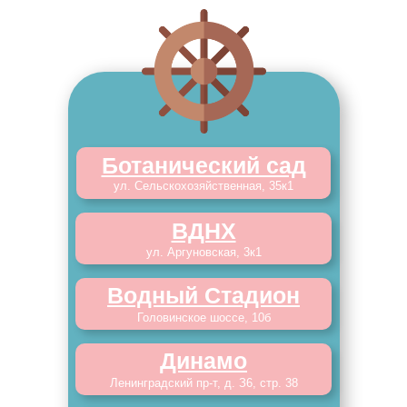
Ботанический сад
ул. Сельскохозяйственная, 35к1
ВДНХ
ул. Аргуновская, 3к1
Водный Стадион
Головинское шоссе, 10б
Динамо
Ленинградский пр-т, д. З6, стр. 38