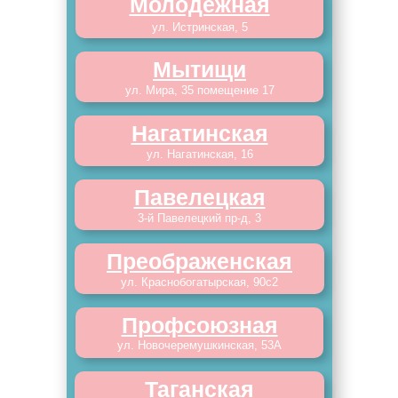
Молодежная
ул. Истринская, 5
Мытищи
ул. Мира, 35 помещение 17
Нагатинская
ул. Нагатинская, 16
Павелецкая
3-й Павелецкий пр-д, 3
Преображенская
ул. Краснобогатырская, 90с2
Профсоюзная
ул. Новочеремушкинская, 53А
Таганская